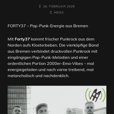
POSTED-
26. FEBRUAR 2026
ON
BY
BYLINE
HEIKE
LINE
FORTY37 – Pop-Punk-Energie aus Bremen
Mit
Forty37
kommt frischer Punkrock aus dem
Norden aufs Klosterbeben. Die vierköpfige Band
aus Bremen verbindet druckvollen Punkrock mit
eingängigen Pop-Punk-Melodien und einer
ordentlichen Portion 2000er-Emo-Vibes – mal
energiegeladen und nach vorne treibend, mal
melancholisch und nachdenklich.