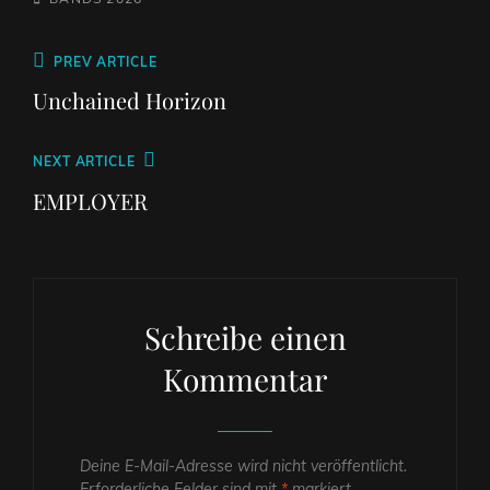
Beitragsnavigation
Previous
PREV ARTICLE
Post
Unchained Horizon
Next
NEXT ARTICLE
Post
EMPLOYER
Schreibe einen
Kommentar
Deine E-Mail-Adresse wird nicht veröffentlicht.
Erforderliche Felder sind mit
*
markiert