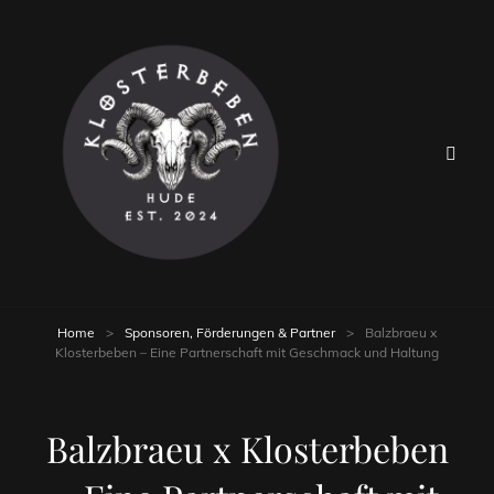
Home
>
Sponsoren, Förderungen & Partner
>
Balzbraeu x
Klosterbeben – Eine Partnerschaft mit Geschmack und Haltung
Balzbraeu x Klosterbeben