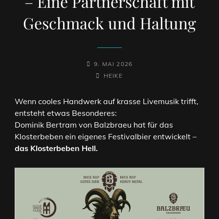
– Eine Partnerschaft mit
Geschmack und Haltung
POSTED-
9. MAI 2026
ON
BY
BYLINE
HEIKE
LINE
Wenn cooles Handwerk auf krasse Livemusik trifft,
entsteht etwas Besonderes:
Dominik Bertram von
Balzbraeu
hat für das
Klosterbeben ein eigenes Festivalbier entwickelt –
das Klosterbeben Hell.