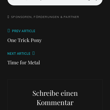
CATEGORIES
SPONSOREN, FÖRDERUNGEN & PARTNER
Beitragsnavigation
Previous
PREV ARTICLE
Post
One Trick Pony
Next
NEXT ARTICLE
Post
Time for Metal
Schreibe einen
Kommentar