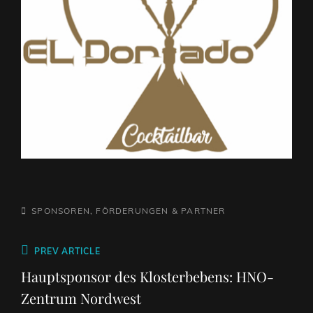
CATEGORIES
SPONSOREN, FÖRDERUNGEN & PARTNER
Beitragsnavigation
Previous
PREV ARTICLE
Post
Hauptsponsor des Klosterbebens: HNO-
Zentrum Nordwest