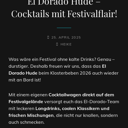
El Dorado Hude –
Cocktails mit Festivalflair!
POSTED-
25. APRIL 2025
ON
BY
BYLINE
HEIKE
LINE
Was wäre ein Festival ohne kalte Drinks? Genau –
durstiger. Deshalb freuen wir uns, dass das
El
Dorado Hude
beim Klosterbeben 2026 auch wieder
mit an Bord ist!
Mit einem eigenen
Cocktailwagen direkt auf dem
Festivalgelände
versorgt euch das El-Dorado-Team
mit leckeren
Longdrinks, coolen Klassikern und
frischen Mischungen
, die nicht nur knallen, sondern
auch schmecken.