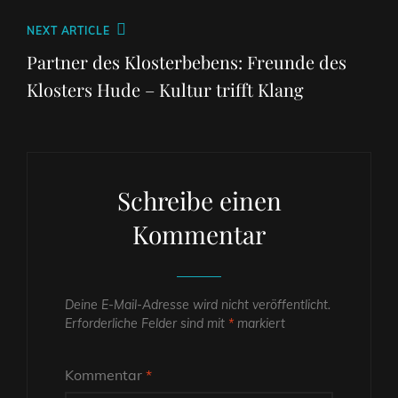
Next
NEXT ARTICLE
Post
Partner des Klosterbebens: Freunde des
Klosters Hude – Kultur trifft Klang
Schreibe einen
Kommentar
Deine E-Mail-Adresse wird nicht veröffentlicht.
Erforderliche Felder sind mit
*
markiert
Kommentar
*